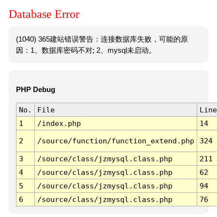
Database Error
(1040) 365建站错误警告：连接数据库失败，可能的原
因：1、数据库密码不对; 2、mysql未启动。
PHP Debug
No.
File
Line
1
/index.php
14
2
/source/function/function_extend.php
324
3
/source/class/jzmysql.class.php
211
4
/source/class/jzmysql.class.php
62
5
/source/class/jzmysql.class.php
94
6
/source/class/jzmysql.class.php
76