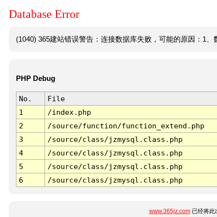
Database Error
(1040) 365建站错误警告：连接数据库失败，可能的原因：1、数
PHP Debug
No.
File
1
/index.php
2
/source/function/function_extend.php
3
/source/class/jzmysql.class.php
4
/source/class/jzmysql.class.php
5
/source/class/jzmysql.class.php
6
/source/class/jzmysql.class.php
www.365jz.com
已经将此