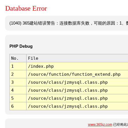
Database Error
(1040) 365建站错误警告：连接数据库失败，可能的原因：1、数
PHP Debug
No.
File
1
/index.php
2
/source/function/function_extend.php
3
/source/class/jzmysql.class.php
4
/source/class/jzmysql.class.php
5
/source/class/jzmysql.class.php
6
/source/class/jzmysql.class.php
www.365jz.com
已经将此