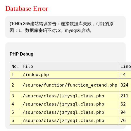
Database Error
(1040) 365建站错误警告：连接数据库失败，可能的原
因：1、数据库密码不对; 2、mysql未启动。
PHP Debug
No.
File
Line
1
/index.php
14
2
/source/function/function_extend.php
324
3
/source/class/jzmysql.class.php
211
4
/source/class/jzmysql.class.php
62
5
/source/class/jzmysql.class.php
94
6
/source/class/jzmysql.class.php
76