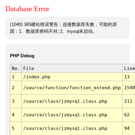
Database Error
(1040) 365建站错误警告：连接数据库失败，可能的原
因：1、数据库密码不对; 2、mysql未启动。
PHP Debug
No.
File
Line
1
/index.php
13
2
/source/function/function_extend.php
1548
3
/source/class/jzmysql.class.php
211
4
/source/class/jzmysql.class.php
62
5
/source/class/jzmysql.class.php
94