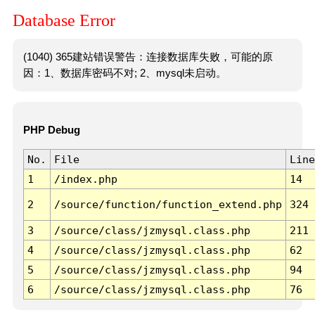
Database Error
(1040) 365建站错误警告：连接数据库失败，可能的原
因：1、数据库密码不对; 2、mysql未启动。
PHP Debug
No.
File
Line
1
/index.php
14
2
/source/function/function_extend.php
324
3
/source/class/jzmysql.class.php
211
4
/source/class/jzmysql.class.php
62
5
/source/class/jzmysql.class.php
94
6
/source/class/jzmysql.class.php
76