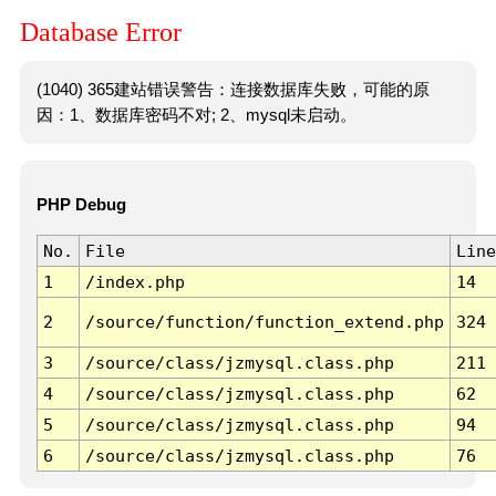
Database Error
(1040) 365建站错误警告：连接数据库失败，可能的原
因：1、数据库密码不对; 2、mysql未启动。
PHP Debug
No.
File
Line
1
/index.php
14
2
/source/function/function_extend.php
324
3
/source/class/jzmysql.class.php
211
4
/source/class/jzmysql.class.php
62
5
/source/class/jzmysql.class.php
94
6
/source/class/jzmysql.class.php
76