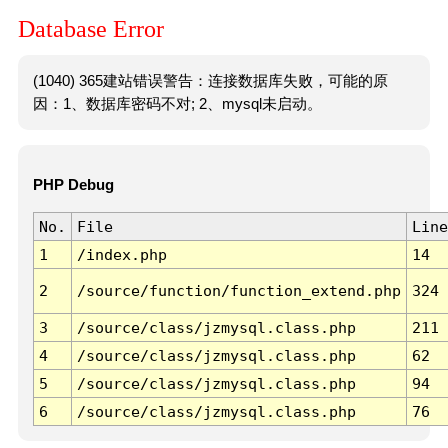
Database Error
(1040) 365建站错误警告：连接数据库失败，可能的原
因：1、数据库密码不对; 2、mysql未启动。
PHP Debug
No.
File
Line
1
/index.php
14
2
/source/function/function_extend.php
324
3
/source/class/jzmysql.class.php
211
4
/source/class/jzmysql.class.php
62
5
/source/class/jzmysql.class.php
94
6
/source/class/jzmysql.class.php
76